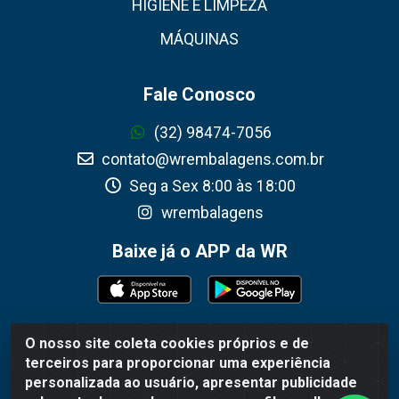
HIGIENE E LIMPEZA
MÁQUINAS
Fale Conosco
(32) 98474-7056
contato@wrembalagens.com.br
Seg a Sex 8:00 às 18:00
wrembalagens
Baixe já o APP da WR
O nosso site coleta cookies próprios e de
WR Embalagens - R. Cel. Teodoro Gomes de Araújo,
terceiros para proporcionar uma experiência
1360 - Grogotó - Barbacena / MG - CEP 36202-628 -
personalizada ao usuário, apresentar publicidade
CNPJ 02.692.206/0001-55