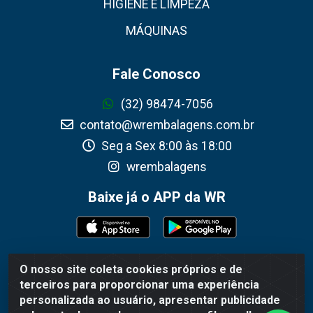
HIGIENE E LIMPEZA
MÁQUINAS
Fale Conosco
(32) 98474-7056
contato@wrembalagens.com.br
Seg a Sex 8:00 às 18:00
wrembalagens
Baixe já o APP da WR
O nosso site coleta cookies próprios e de
WR Embalagens - R. Cel. Teodoro Gomes de Araújo,
terceiros para proporcionar uma experiência
1360 - Grogotó - Barbacena / MG - CEP 36202-628 -
personalizada ao usuário, apresentar publicidade
CNPJ 02.692.206/0001-55