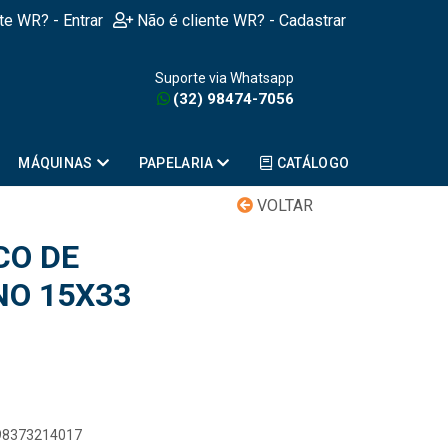
nte WR? - Entrar
Não é cliente WR? - Cadastrar
Suporte via Whatsapp
(32) 98474-7056
MÁQUINAS
PAPELARIA
CATÁLOGO
VOLTAR
CO DE
NO 15X33
898373214017