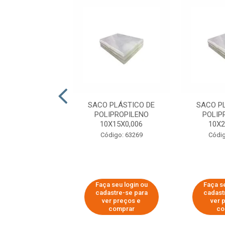
 PLÁSTICO DE
SACO PLÁSTICO DE
SACO P
IPROPILENO
POLIPROPILENO
POLIP
X30X0,006
10X15X0,006
10X2
digo: 63286
Código: 63269
Códig
 seu login ou
Faça seu login ou
Faça se
astre-se para
cadastre-se para
cadast
er preços e
ver preços e
ver 
comprar
comprar
co