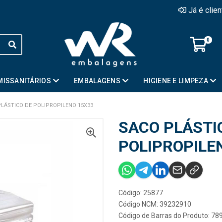
Já é clie
0
MISSANITÁRIOS
EMBALAGENS
HIGIENE E LIMPEZA
LÁSTICO DE POLIPROPILENO 15X33
SACO PLÁSTI
POLIPROPILE
Código: 25877
Código NCM: 39232910
Código de Barras do Produto: 7