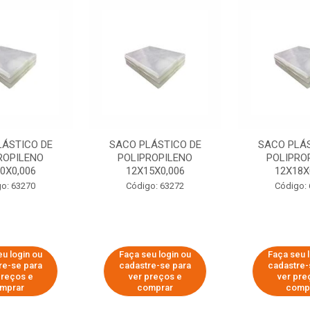
LÁSTICO DE
SACO PLÁSTICO DE
SACO PLÁS
ROPILENO
POLIPROPILENO
POLIPRO
0X0,006
12X15X0,006
12X18X
o: 63270
Código: 63272
Código:
u login ou
Faça seu login ou
Faça seu 
re-se para
cadastre-se para
cadastre-
preços e
ver preços e
ver pre
mprar
comprar
comp