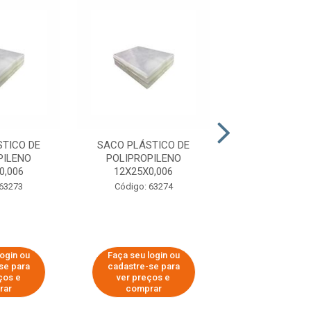
TICO DE
SACO PLÁSTICO DE
SACO PLÁSTI
PILENO
POLIPROPILENO
POLIPROPI
0,006
12X25X0,006
15X20X0,
 63273
Código: 63274
Código: 63
login ou
Faça seu login ou
Faça seu log
se para
cadastre-se para
cadastre-se 
ços e
ver preços e
ver preços
rar
comprar
comprar