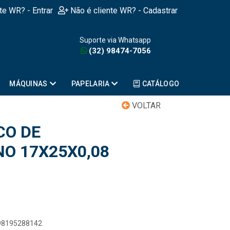
nte WR? - Entrar
Não é cliente WR? - Cadastrar
Suporte via Whatsapp
(32) 98474-7056
MÁQUINAS
PAPELARIA
CATÁLOGO
VOLTAR
CO DE
NO 17X25X0,08
898195288142