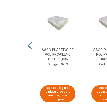
 PLÁSTICO DE
SACO PLÁSTICO DE
SACO P
IPROPILENO
POLIPROPILENO
POLIP
X30X0,006
10X15X0,006
10X2
digo: 63286
Código: 63269
Códig
 seu login ou
Faça seu login ou
Faça se
astre-se para
cadastre-se para
cadast
er preços e
ver preços e
ver 
comprar
comprar
co