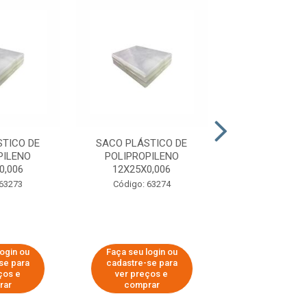
TICO DE
SACO PLÁSTICO DE
SACO PLÁSTI
PILENO
POLIPROPILENO
POLIPROPI
0,006
12X25X0,006
15X20X0,
 63273
Código: 63274
Código: 63
login ou
Faça seu login ou
Faça seu log
se para
cadastre-se para
cadastre-se 
ços e
ver preços e
ver preços
rar
comprar
comprar