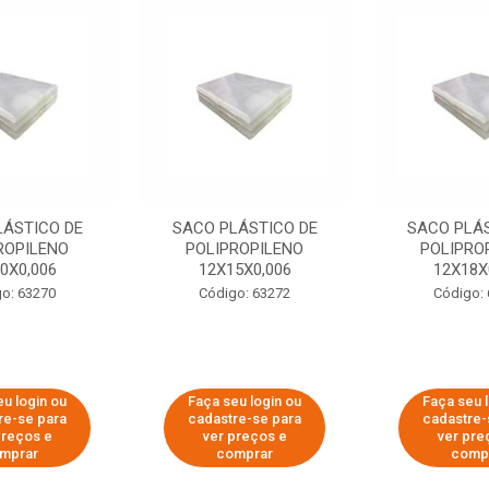
LÁSTICO DE
SACO PLÁSTICO DE
SACO PLÁS
ROPILENO
POLIPROPILENO
POLIPRO
0X0,006
12X15X0,006
12X18X
o: 63270
Código: 63272
Código:
u login ou
Faça seu login ou
Faça seu 
re-se para
cadastre-se para
cadastre-
preços e
ver preços e
ver pre
mprar
comprar
comp