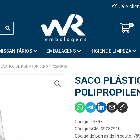
Já é clie
0
MISSANITÁRIOS
EMBALAGENS
HIGIENE E LIMPEZA
LÁSTICO DE POLIPROPILENO 17X25X0,08
SACO PLÁSTI
POLIPROPILE
Código: 53898
Código NCM: 39232910
Código de Barras do Produto: 7