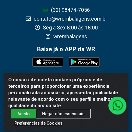
(32) 98474-7056
contato@wrembalagens.com.br
Seg a Sex 8:00 às 18:00
wrembalagens
Baixe já o APP da WR
O nosso site coleta cookies próprios e de
WR Embalagens - R. Cel. Teodoro Gomes de Araújo,
terceiros para proporcionar uma experiência
1360 - Grogotó - Barbacena / MG - CEP 36202-628 -
personalizada ao usuário, apresentar publicidade
CNPJ 02.692.206/0001-55
relevante de acordo com o seu perfil e melhorar a
qualidade do nosso site.
Aceito
Negar não essenciais
Preferências de Cookies