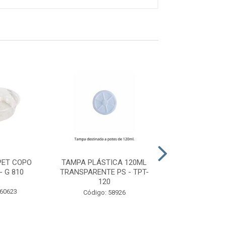
PET COPO
TAMPA PLÁSTICA 120ML
TAMPA PLÁSTIC
- G 810
TRANSPARENTE PS - TPT-
TRANSPARENTE P
120
480
 60623
Código: 58926
Código: 58