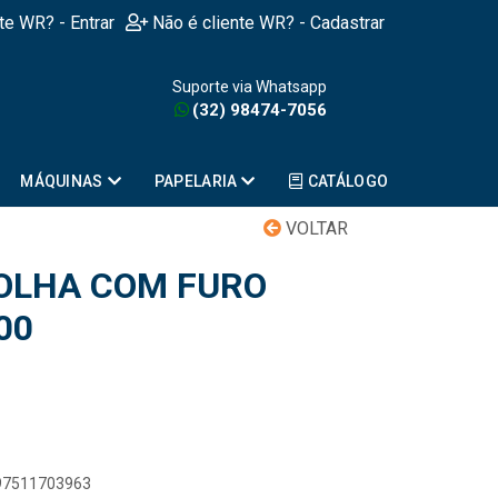
nte WR? - Entrar
Não é cliente WR? - Cadastrar
Suporte via Whatsapp
(32) 98474-7056
MÁQUINAS
PAPELARIA
CATÁLOGO
VOLTAR
OLHA COM FURO
00
897511703963