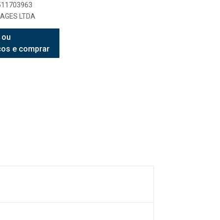
7511703963
AGES LTDA
 ou
ços e comprar