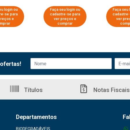
eu login ou
Faça seu login ou
Faça seu 
re-se para
cadastre-se para
cadastre-
preços e
ver preços e
ver pre
mprar
comprar
comp
ofertas!
Títulos
Notas Fiscais
Departamentos
Fa
BIODEGRADÁVEIS