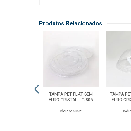
Produtos Relacionados
PLÁSTICA 180ML
TAMPA PET FLAT SEM
TAMPA PE
ARENTE PP SEM
FURO CRISTAL - G 805
FURO CRI
O - TNT-180
Código: 60621
Códig
digo: 56028