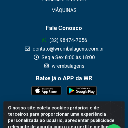
MÁQUINAS
Fale Conosco
(32) 98474-7056
contato@wrembalagens.com.br
Seg a Sex 8:00 às 18:00
wrembalagens
Baixe já o APP da WR
O nosso site coleta cookies próprios e de
WR Embalagens - R. Cel. Teodoro Gomes de Araújo, 1360 -
terceiros para proporcionar uma experiência
Grogotó - Barbacena / MG - CEP 36202-628 - CNPJ
personalizada ao usuário, apresentar publicidade
02.692.206/0001-55
relevante de acordo com o seu perfil e melhorar a