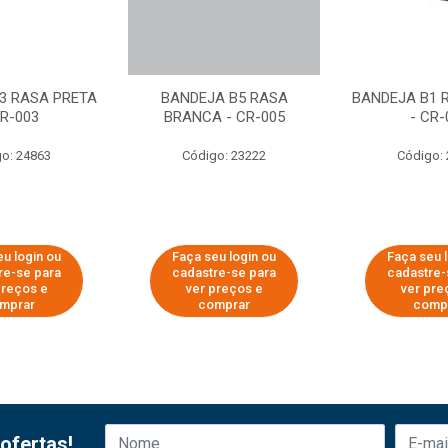
3 RASA PRETA
BANDEJA B5 RASA
BANDEJA B1 
CR-003
BRANCA - CR-005
- CR-
o: 24863
Código: 23222
Código:
u login ou
Faça seu login ou
Faça seu 
re-se para
cadastre-se para
cadastre-
preços e
ver preços e
ver pre
mprar
comprar
comp
ofertas!