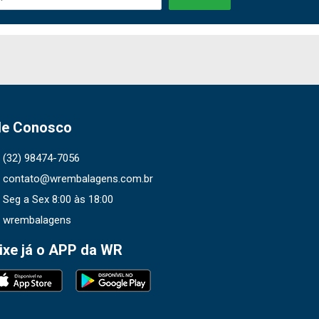
le Conosco
(32) 98474-7056
contato@wrembalagens.com.br
Seg a Sex 8:00 às 18:00
wrembalagens
ixe já o APP da WR