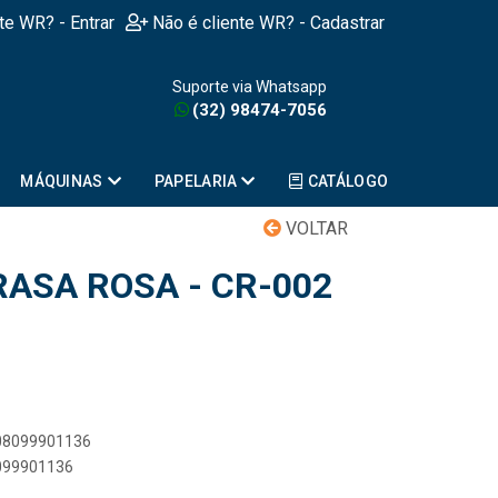
nte WR? - Entrar
Não é cliente WR? - Cadastrar
Suporte via Whatsapp
(32) 98474-7056
MÁQUINAS
PAPELARIA
CATÁLOGO
VOLTAR
RASA ROSA - CR-002
908099901136
8099901136