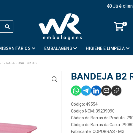
Já é clie
0
MISSANITÁRIOS
EMBALAGENS
HIGIENE E LIMPEZA
B2 RASA ROSA - CR-002
BANDEJA B2 
Código: 49554
Código NCM: 39239090
Código de Barras do Produto: 7
Código de Barras da Caixa: 790
Fabricante:
COPOBRAS - MG