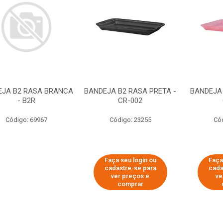
EJA B2 RASA BRANCA
BANDEJA B2 RASA PRETA -
BANDEJA 
- B2R
CR-002
Código: 69967
Código: 23255
Có
Faça seu login ou
Faça
cadastre-se para
cada
ver preços e
ve
comprar