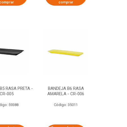
comprar
comprar
B5 RASA PRETA -
BANDEJA B6 RASA
CR-005
AMARELA - CR-006
digo: 59388
Código: 35011