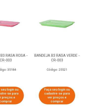
B3 RASA ROSA -
BANDEJA B3 RASA VERDE -
CR-003
CR-003
digo: 35184
Código: 25521
 seu login ou
Faça seu login ou
stre-se para
cadastre-se para
r preços e
ver preços e
comprar
comprar