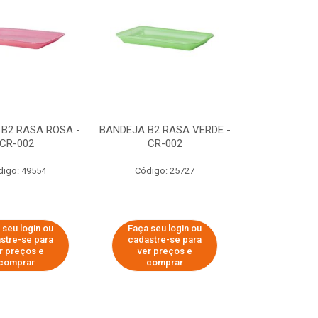
B2 RASA ROSA -
BANDEJA B2 RASA VERDE -
CR-002
CR-002
digo: 49554
Código: 25727
 seu login ou
Faça seu login ou
stre-se para
cadastre-se para
r preços e
ver preços e
comprar
comprar