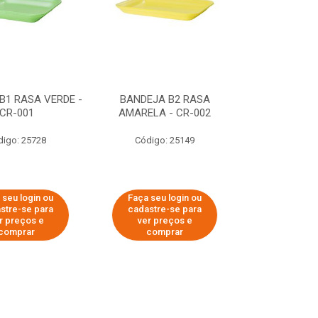
B1 RASA VERDE -
BANDEJA B2 RASA
CR-001
AMARELA - CR-002
digo: 25728
Código: 25149
 seu login ou
Faça seu login ou
stre-se para
cadastre-se para
r preços e
ver preços e
comprar
comprar