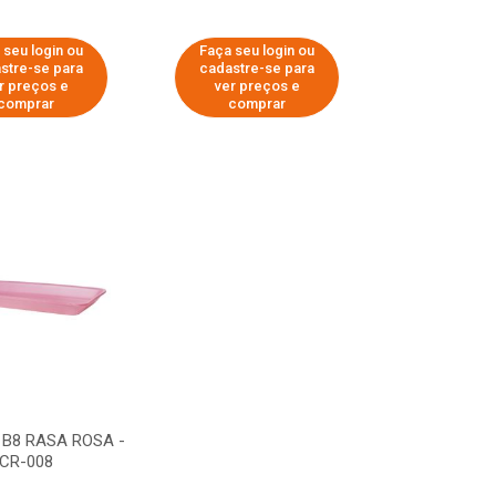
 seu login ou
Faça seu login ou
stre-se para
cadastre-se para
r preços e
ver preços e
comprar
comprar
B8 RASA ROSA -
CR-008