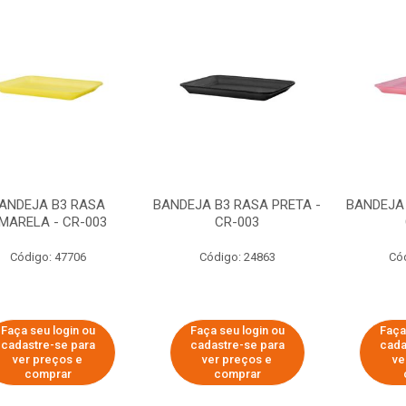
ANDEJA B3 RASA
BANDEJA B3 RASA PRETA -
BANDEJA 
MARELA - CR-003
CR-003
Código: 47706
Código: 24863
Có
Faça seu login ou
Faça seu login ou
Faça
cadastre-se para
cadastre-se para
cada
ver preços e
ver preços e
ve
comprar
comprar