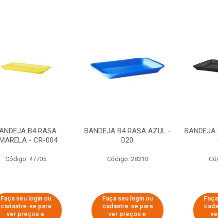
ANDEJA B4 RASA
BANDEJA B4 RASA AZUL -
BANDEJA 
MARELA - CR-004
D20
Código: 47705
Código: 28310
Có
Faça seu login ou
Faça seu login ou
Faça
cadastre-se para
cadastre-se para
cada
ver preços e
ver preços e
ve