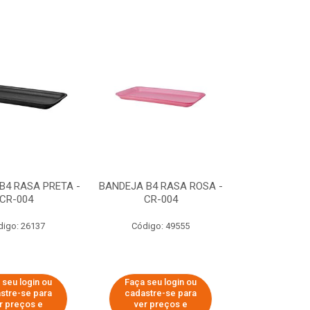
B4 RASA PRETA -
BANDEJA B4 RASA ROSA -
CR-004
CR-004
digo: 26137
Código: 49555
 seu login ou
Faça seu login ou
stre-se para
cadastre-se para
r preços e
ver preços e