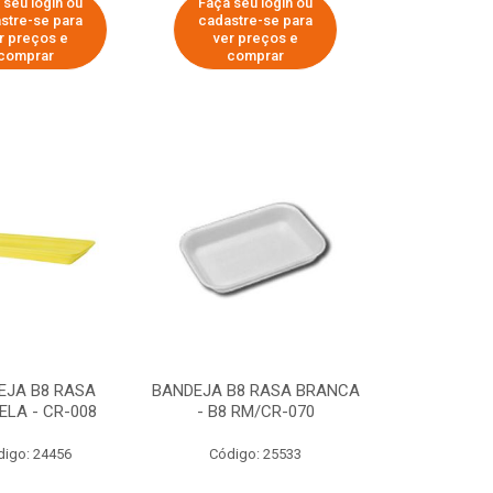
 seu login ou
Faça seu login ou
stre-se para
cadastre-se para
r preços e
ver preços e
comprar
comprar
EJA B8 RASA
BANDEJA B8 RASA BRANCA
LA - CR-008
- B8 RM/CR-070
digo: 24456
Código: 25533