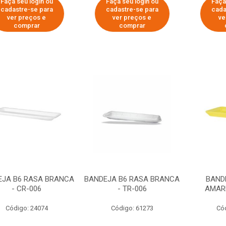
Faça seu login ou
Faça seu login ou
Faça
cadastre-se para
cadastre-se para
cada
ver preços e
ver preços e
ve
comprar
comprar
EJA B6 RASA BRANCA
BANDEJA B6 RASA BRANCA
BAND
- CR-006
- TR-006
AMARE
Código: 24074
Código: 61273
Có