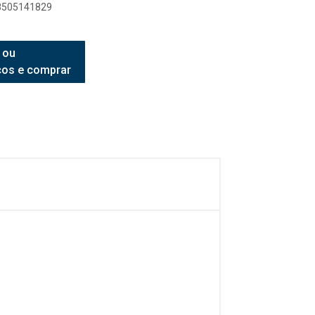
98505141829
 ou
ços e comprar