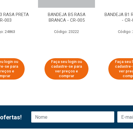
3 RASA PRETA
BANDEJA B5 RASA
BANDEJA B1 
CR-003
BRANCA - CR-005
- CR-
o: 24863
Código: 23222
Código:
u login ou
Faça seu login ou
Faça seu 
re-se para
cadastre-se para
cadastre-
preços e
ver preços e
ver pre
mprar
comprar
comp
ofertas!