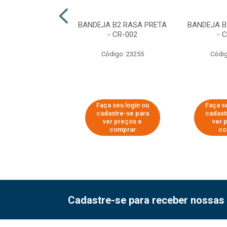
EJA B8 RASA
BANDEJA B2 RASA PRETA
BANDEJA B
ELA - CR-008
- CR-002
- 
digo: 24456
Código: 23255
Códig
 seu login ou
Faça seu login ou
Faça se
astre-se para
cadastre-se para
cadast
er preços e
ver preços e
ver 
comprar
comprar
co
Cadastre-se para receber nossas 