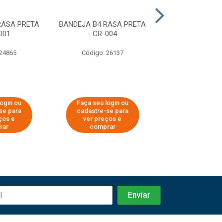
RASA PRETA
BANDEJA B4 RASA PRETA
BANDEJA B2
001
- CR-004
AMARELA - C
 24865
Código: 26137
Código: 25
login ou
Faça seu login ou
Faça seu log
se para
cadastre-se para
cadastre-se 
ços e
ver preços e
ver preços
rar
comprar
comprar