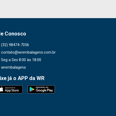
le Conosco
(32) 98474-7056
contato@wrembalagens.com.br
Seg a Sex 8:00 às 18:00
wrembalagens
ixe já o APP da WR