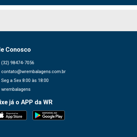
le Conosco
(32) 98474-7056
contato@wrembalagens.com.br
Seg a Sex 8:00 às 18:00
wrembalagens
ixe já o APP da WR