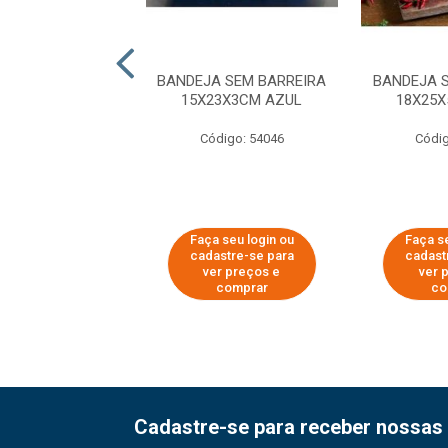
A SEM BARREIRA
BANDEJA SEM BARREIRA
BANDEJA 
3X5,5CM ROSA
15X23X3CM AZUL
18X25
digo: 62040
Código: 54046
Códig
 seu login ou
Faça seu login ou
Faça se
astre-se para
cadastre-se para
cadast
er preços e
ver preços e
ver 
comprar
comprar
co
Cadastre-se para receber nossas 