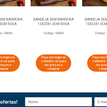
SEM BARREIRA
BANDEJA SEM BARREIRA
BANDEJA SEM
X5CM ROSA
15X23X1,5CM ROSA
15X23X1,5C
o: 54054
Código: 54039
Código:
u login ou
Faça seu login ou
Faça seu 
re-se para
cadastre-se para
cadastre-
preços e
ver preços e
ver pre
mprar
comprar
comp
ofertas!