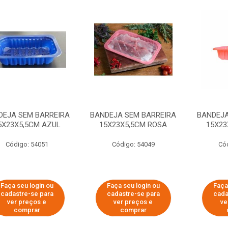
DEJA SEM BARREIRA
BANDEJA SEM BARREIRA
BANDEJA
5X23X5,5CM AZUL
15X23X5,5CM ROSA
15X23
Código: 54051
Código: 54049
Có
Faça seu login ou
Faça seu login ou
Faça
cadastre-se para
cadastre-se para
cada
ver preços e
ver preços e
ve
comprar
comprar