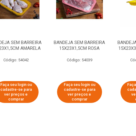
DEJA SEM BARREIRA
BANDEJA SEM BARREIRA
BANDEJA
23X1,5CM AMARELA
15X23X1,5CM ROSA
15X23X
Código: 54042
Código: 54039
Có
Faça seu login ou
Faça seu login ou
Faça
cadastre-se para
cadastre-se para
cada
ver preços e
ver preços e
ve
comprar
comprar