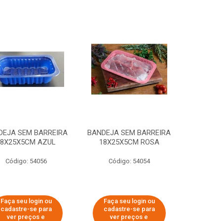
DEJA SEM BARREIRA
BANDEJA SEM BARREIRA
18X25X5CM AZUL
18X25X5CM ROSA
Código: 54056
Código: 54054
Faça seu login ou
Faça seu login ou
cadastre-se para
cadastre-se para
ver preços e
ver preços e