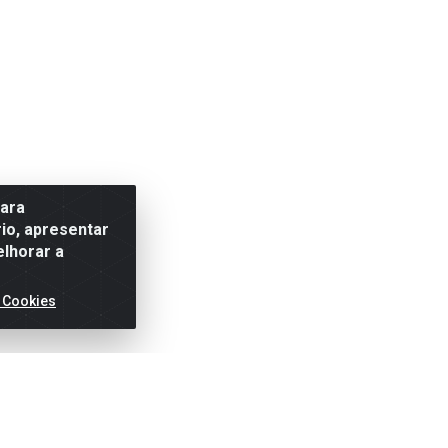
para
io, apresentar
elhorar a
 Cookies