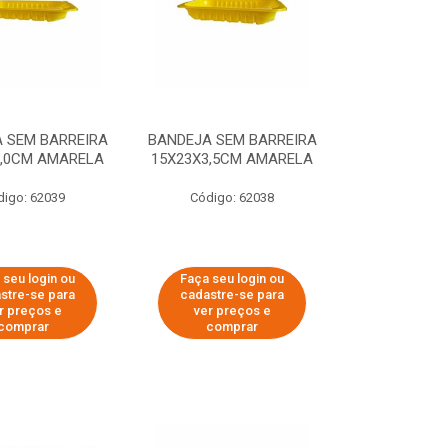
 SEM BARREIRA
BANDEJA SEM BARREIRA
3,0CM AMARELA
15X23X3,5CM AMARELA
digo: 62039
Código: 62038
 seu login ou
Faça seu login ou
stre-se para
cadastre-se para
r preços e
ver preços e
comprar
comprar