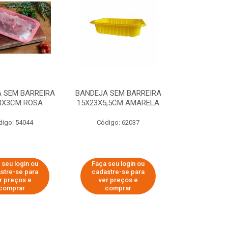
 SEM BARREIRA
BANDEJA SEM BARREIRA
3X3CM ROSA
15X23X5,5CM AMARELA
digo: 54044
Código: 62037
 seu login ou
Faça seu login ou
stre-se para
cadastre-se para
r preços e
ver preços e
comprar
comprar