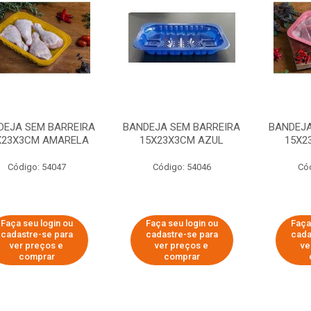
DEJA SEM BARREIRA
BANDEJA SEM BARREIRA
BANDEJA
X23X3CM AMARELA
15X23X3CM AZUL
15X2
Código: 54047
Código: 54046
Có
Faça seu login ou
Faça seu login ou
Faça
cadastre-se para
cadastre-se para
cada
ver preços e
ver preços e
ve
comprar
comprar