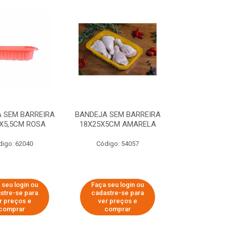
 SEM BARREIRA
BANDEJA SEM BARREIRA
X5,5CM ROSA
18X25X5CM AMARELA
digo: 62040
Código: 54057
 seu login ou
Faça seu login ou
stre-se para
cadastre-se para
r preços e
ver preços e
comprar
comprar