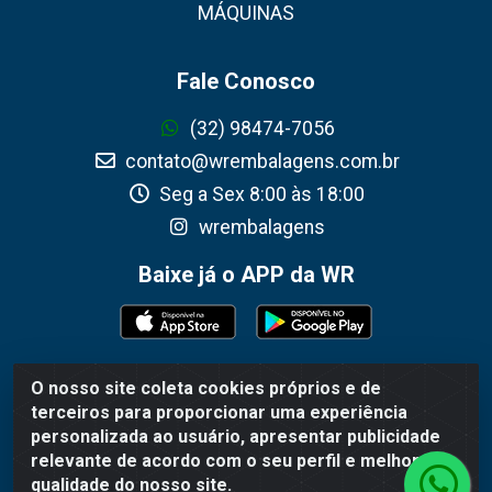
MÁQUINAS
Fale Conosco
(32) 98474-7056
contato@wrembalagens.com.br
Seg a Sex 8:00 às 18:00
wrembalagens
Baixe já o APP da WR
O nosso site coleta cookies próprios e de
WR Embalagens - R. Cel. Teodoro Gomes de Araújo,
terceiros para proporcionar uma experiência
1360 - Grogotó - Barbacena / MG - CEP 36202-628 -
personalizada ao usuário, apresentar publicidade
CNPJ 02.692.206/0001-55
relevante de acordo com o seu perfil e melhorar a
qualidade do nosso site.