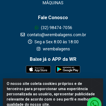
MÁQUINAS
Fale Conosco
(32) 98474-7056
contato@wrembalagens.com.br
Seg a Sex 8:00 às 18:00
wrembalagens
Baixe já o APP da WR
O nosso site coleta cookies próprios e de
WR Embalagens - R. Cel. Teodoro Gomes de Araújo,
terceiros para proporcionar uma experiência
1360 - Grogotó - Barbacena / MG - CEP 36202-628 -
personalizada ao usuário, apresentar publicidade
CNPJ 02.692.206/0001-55
relevante de acordo com o seu perfil e melhorar a
qualidade do nosso site.