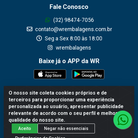
Fale Conosco
(32) 98474-7056
contato@wrembalagens.com.br
Seg a Sex 8:00 às 18:00
wrembalagens
Baixe já o APP da WR
O nosso site coleta cookies próprios e de
WR Embalagens - R. Cel. Teodoro Gomes de Araújo,
terceiros para proporcionar uma experiência
1360 - Grogotó - Barbacena / MG - CEP 36202-628 -
personalizada ao usuário, apresentar publicidade
CNPJ 02.692.206/0001-55
relevante de acordo com o seu perfil e melhorar a
qualidade do nosso site.
Aceito
Negar não essenciais