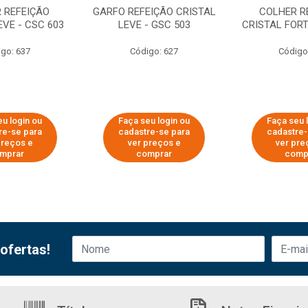
 REFEIÇÃO
GARFO REFEIÇÃO CRISTAL
COLHER R
EVE - CSC 603
LEVE - GSC 503
CRISTAL FORT
go: 637
Código: 627
Código
eu login ou
Faça seu login ou
Faça seu 
re-se para
cadastre-se para
cadastre-
preços e
ver preços e
ver pre
mprar
comprar
comp
ofertas!