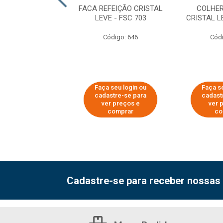
FEIÇÃO CRISTAL
FACA REFEIÇÃO CRISTAL
COLHER
TE - FSC 740
LEVE - FSC 703
CRISTAL L
digo: 41912
Código: 646
Códi
 seu login ou
Faça seu login ou
Faça s
astre-se para
cadastre-se para
cadast
er preços e
ver preços e
ver 
comprar
comprar
co
Cadastre-se para receber nossas 