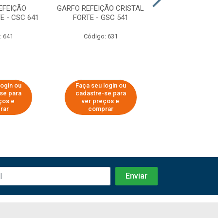
EFEIÇÃO
GARFO REFEIÇÃO CRISTAL
FACA REFEIÇÃO
E - CSC 641
FORTE - GSC 541
FORTE - FS
: 641
Código: 631
Código: 6
login ou
Faça seu login ou
Faça seu log
se para
cadastre-se para
cadastre-se
ços e
ver preços e
ver preços
rar
comprar
compra