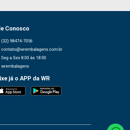
le Conosco
(32) 98474-7056
contato@wrembalagens.com.br
Seg a Sex 8:00 às 18:00
wrembalagens
ixe já o APP da WR