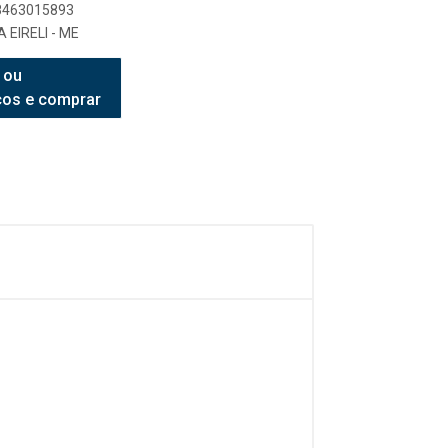
08463015893
 EIRELI - ME
 ou
ços e comprar