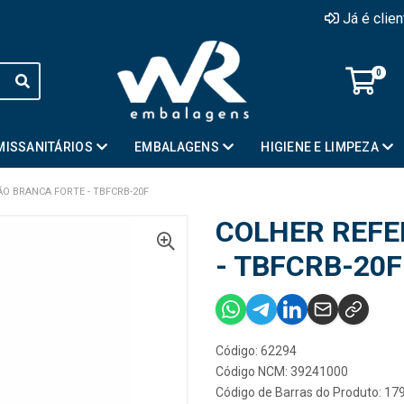
Já é clie
0
MISSANITÁRIOS
EMBALAGENS
HIGIENE E LIMPEZA
ÃO BRANCA FORTE - TBFCRB-20F
COLHER REFE
- TBFCRB-20F
Código: 62294
Código NCM: 39241000
Código de Barras do Produto: 1