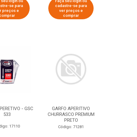
 seu login ou
Faça seu login ou
stre-se para
cadastre-se para
r preços e
ver preços e
comprar
comprar
PERETIVO - GSC
GARFO APERITIVO
533
CHURRASCO PREMIUM
PRETO
digo: 17110
Código: 71281