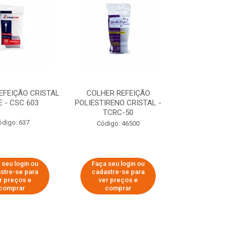
EFEIÇÃO CRISTAL
COLHER REFEIÇÃO
E - CSC 603
POLIESTIRENO CRISTAL -
TCRC-50
ódigo: 637
Código: 46500
 seu login ou
Faça seu login ou
stre-se para
cadastre-se para
r preços e
ver preços e
comprar
comprar