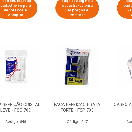
Faça seu login ou
Faça seu login ou
Faça
cadastre-se para
cadastre-se para
cada
ver preços e
ver preços e
ve
comprar
comprar
A REFEIÇÃO CRISTAL
FACA REFEICAO PRATA
GARFO A
LEVE - FSC 703
FORTE - FSP 705
Código: 646
Código: 647
Có