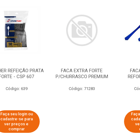
ER REFEIÇÃO PRATA
FACA EXTRA FORTE
FAC
FORTE - CSP 607
P/CHURRASCO PREMIUM
REFO
Código: 639
Código: 71283
Có
Faça seu login ou
Faça
cadastre-se para
cada
ver preços e
ve
comprar