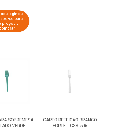
 seu login ou
stre-se para
r preços e
comprar
ARA SOBREMESA
GARFO REFEIÇÃO BRANCO
LADO VERDE
FORTE - GSB-506