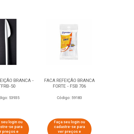
EIÇÃO BRANCA -
FACA REFEIÇÃO BRANCA
TFRB-50
FORTE - FSB 706
digo: 53935
Código: 59183
 seu login ou
Faça seu login ou
stre-se para
cadastre-se para
r preços e
ver preços e