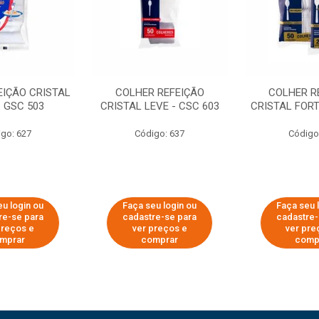
EIÇÃO CRISTAL
COLHER REFEIÇÃO
COLHER R
- GSC 503
CRISTAL LEVE - CSC 603
CRISTAL FORT
go: 627
Código: 637
Código
eu login ou
Faça seu login ou
Faça seu 
re-se para
cadastre-se para
cadastre-
preços e
ver preços e
ver pre
mprar
comprar
comp