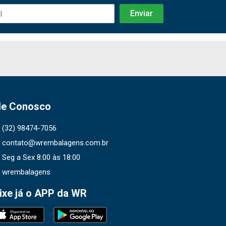
le Conosco
(32) 98474-7056
contato@wrembalagens.com.br
Seg a Sex 8:00 às 18:00
wrembalagens
ixe já o APP da WR