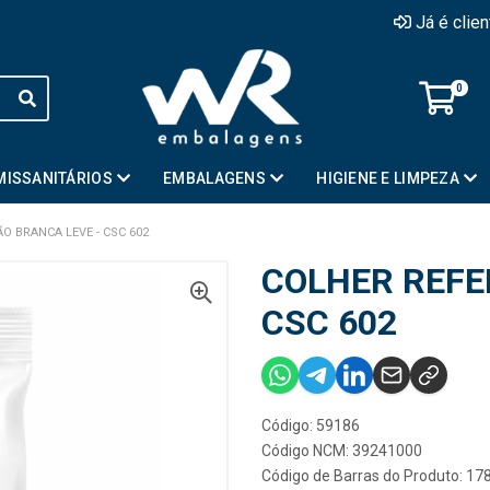
Já é clie
0
MISSANITÁRIOS
EMBALAGENS
HIGIENE E LIMPEZA
O BRANCA LEVE - CSC 602
COLHER REFE
CSC 602
Código: 59186
Código NCM: 39241000
Código de Barras do Produto: 1