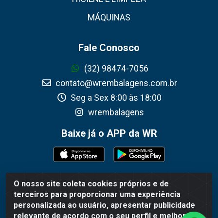
MÁQUINAS
Fale Conosco
(32) 98474-7056
contato@wrembalagens.com.br
Seg a Sex 8:00 às 18:00
wrembalagens
Baixe já o APP da WR
O nosso site coleta cookies próprios e de
WR Embalagens - R. Cel. Teodoro Gomes de Araújo, 1360 -
terceiros para proporcionar uma experiência
Grogotó - Barbacena / MG - CEP 36202-628 - CNPJ
personalizada ao usuário, apresentar publicidade
02.692.206/0001-55
relevante de acordo com o seu perfil e melhorar a