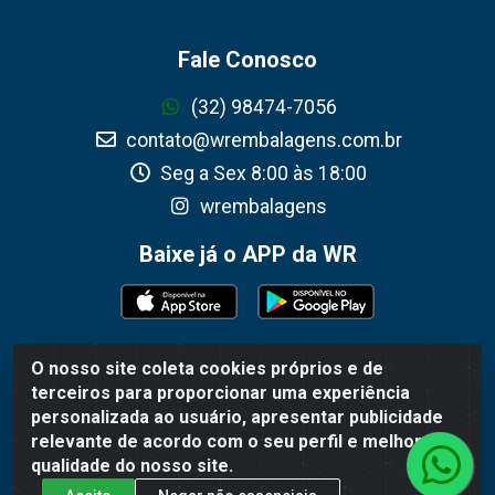
Fale Conosco
(32) 98474-7056
contato@wrembalagens.com.br
Seg a Sex 8:00 às 18:00
wrembalagens
Baixe já o APP da WR
O nosso site coleta cookies próprios e de
WR Embalagens - R. Cel. Teodoro Gomes de Araújo,
terceiros para proporcionar uma experiência
1360 - Grogotó - Barbacena / MG - CEP 36202-628 -
personalizada ao usuário, apresentar publicidade
CNPJ 02.692.206/0001-55
relevante de acordo com o seu perfil e melhorar a
qualidade do nosso site.