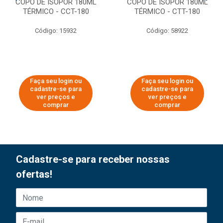
COPO DE ISOPOR 180ML
COPO DE ISOPOR 180ML
TÉRMICO - CCT-180
TÉRMICO - CTT-180
Código: 15932
Código: 58922
Faça seu login ou
Faça seu login ou
cadastre-se para
cadastre-se para
ver preços e
ver preços e
comprar
comprar
Cadastre-se para receber nossas
ofertas!