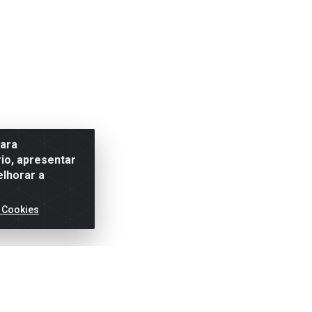
para
io, apresentar
elhorar a
 Cookies