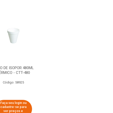
O DE ISOPOR 480ML
ÉRMICO - CTT-480
Código: 58925
Faça seu login ou
cadastre-se para
ver preços e