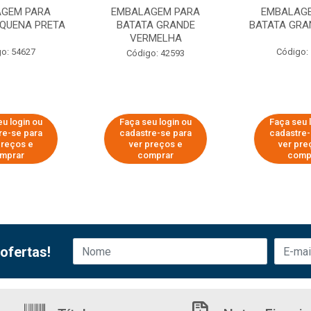
AGEM PARA
EMBALAGEM PARA
EMBALAG
EQUENA PRETA
BATATA GRANDE
BATATA GRA
VERMELHA
o: 54627
Código:
Código: 42593
eu login ou
Faça seu login ou
Faça seu 
re-se para
cadastre-se para
cadastre-
preços e
ver preços e
ver pre
mprar
comprar
comp
ofertas!