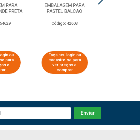
EM PARA
EMBALAGEM PARA
EMBALAGEM
NDE PRETA
PASTEL BALCÃO
HAMBÚRGUER 
 54629
Código: 42603
Código: 42
login ou
Faça seu login ou
Faça seu log
se para
cadastre-se para
cadastre-se
ços e
ver preços e
ver preços
rar
comprar
compra