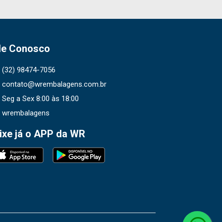
le Conosco
(32) 98474-7056
contato@wrembalagens.com.br
Seg a Sex 8:00 às 18:00
wrembalagens
ixe já o APP da WR