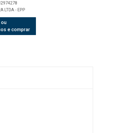
632974278
A LTDA - EPP
 ou
ços e comprar