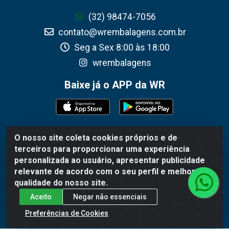
(32) 98474-7056
contato@wrembalagens.com.br
Seg a Sex 8:00 às 18:00
wrembalagens
Baixe já o APP da WR
O nosso site coleta cookies próprios e de
WR Embalagens - R. Cel. Teodoro Gomes de Araújo,
terceiros para proporcionar uma experiência
1360 - Grogotó - Barbacena / MG - CEP 36202-628 -
personalizada ao usuário, apresentar publicidade
CNPJ 02.692.206/0001-55
relevante de acordo com o seu perfil e melhorar a
qualidade do nosso site.
Aceito
Negar não essenciais
Preferências de Cookies