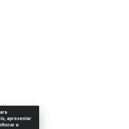
para
io, apresentar
elhorar a