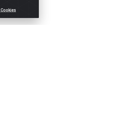
 Cookies
ertas!
Títulos
Notas Fiscai