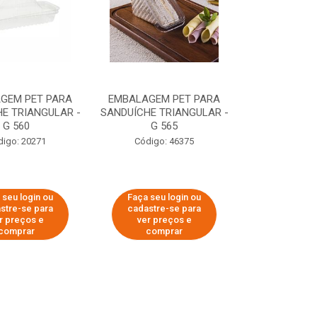
GEM PET PARA
EMBALAGEM PET PARA
E TRIANGULAR -
SANDUÍCHE TRIANGULAR -
G 560
G 565
digo: 20271
Código: 46375
 seu login ou
Faça seu login ou
stre-se para
cadastre-se para
r preços e
ver preços e
comprar
comprar