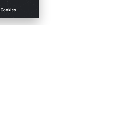
 Cookies
ertas!
Títulos
Notas Fiscai