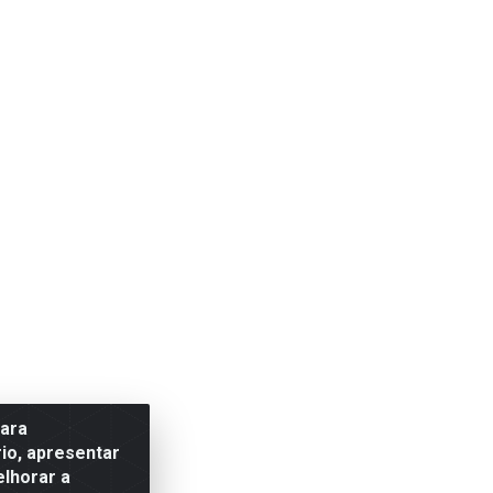
para
io, apresentar
elhorar a