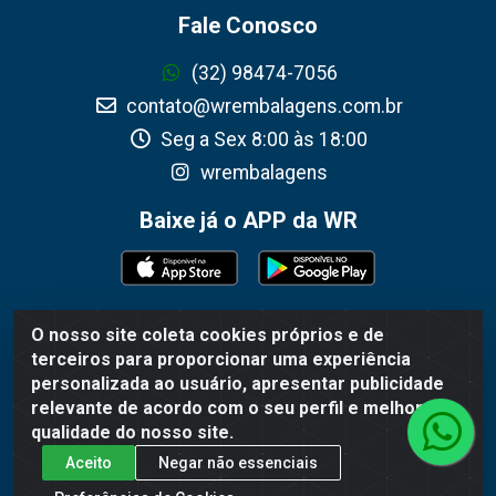
Fale Conosco
(32) 98474-7056
contato@wrembalagens.com.br
Seg a Sex 8:00 às 18:00
wrembalagens
Baixe já o APP da WR
O nosso site coleta cookies próprios e de
WR Embalagens - R. Cel. Teodoro Gomes de Araújo, 1360 -
terceiros para proporcionar uma experiência
Grogotó - Barbacena / MG - CEP 36202-628 - CNPJ
personalizada ao usuário, apresentar publicidade
02.692.206/0001-55
relevante de acordo com o seu perfil e melhorar a
qualidade do nosso site.
Aceito
Negar não essenciais