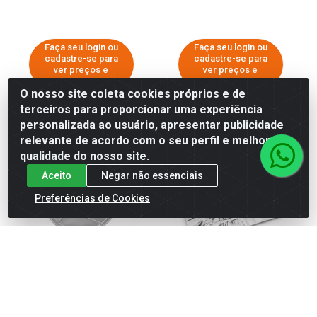
Faça seu login ou
Faça seu login ou
cadastre-se para
cadastre-se para
ver preços e
ver preços e
comprar
comprar
O nosso site coleta cookies próprios e de
terceiros para proporcionar uma experiência
personalizada ao usuário, apresentar publicidade
relevante de acordo com o seu perfil e melhorar a
qualidade do nosso site.
Aceito
Negar não essenciais
Preferências de Cookies
FORMA DE ALUMÍNIO PARA
FORRO DE FOGAO
PIZZA COM TAMPA 35CM