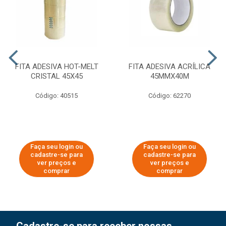
FITA ADESIVA HOT-MELT
FITA ADESIVA ACRÍLICA
CRISTAL 45X45
45MMX40M
Código: 40515
Código: 62270
Faça seu login ou
Faça seu login ou
cadastre-se para
cadastre-se para
ver preços e
ver preços e
comprar
comprar