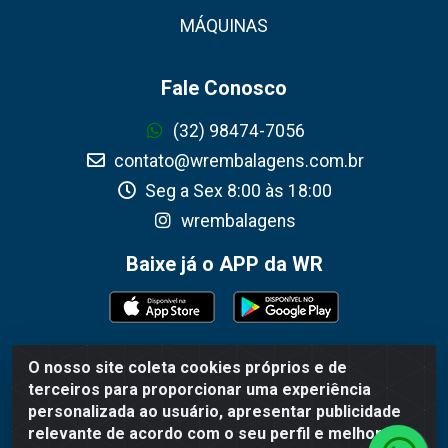
MÁQUINAS
Fale Conosco
(32) 98474-7056
contato@wrembalagens.com.br
Seg a Sex 8:00 às 18:00
wrembalagens
Baixe já o APP da WR
O nosso site coleta cookies próprios e de
WR Embalagens - R. Cel. Teodoro Gomes de Araújo, 1360 -
terceiros para proporcionar uma experiência
Grogotó - Barbacena / MG - CEP 36202-628 - CNPJ
personalizada ao usuário, apresentar publicidade
02.692.206/0001-55
relevante de acordo com o seu perfil e melhorar a