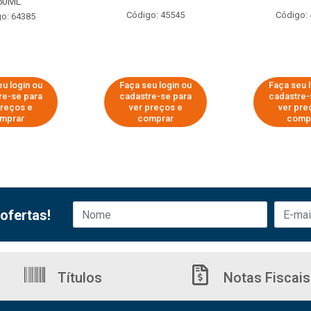
50ML
Código: 45545
Código:
o: 64385
u login ou
Faça seu login ou
Faça seu 
re-se para
cadastre-se para
cadastre-
preços e
ver preços e
ver pre
mprar
comprar
comp
ofertas!
Títulos
Notas Fiscais