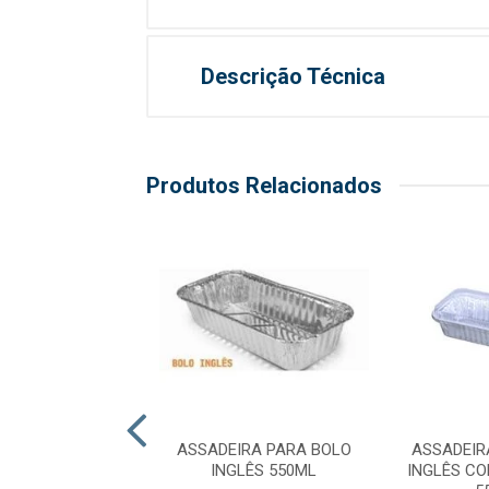
Descrição Técnica
Produtos Relacionados
EIRA QUADRADA
ASSADEIRA PARA BOLO
ASSADEIR
10000M
INGLÊS 550ML
INGLÊS C