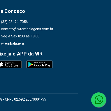
le Conosco
(32) 98474-7056
contato@wrembalagens.com.br
Seg a Sex 8:00 às 18:00
wrembalagens
ixe já o APP da WR
28 - CNPJ 02.692.206/0001-55