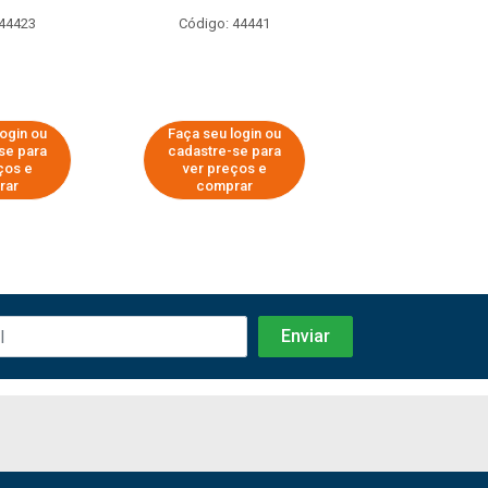
 44423
Código: 44441
Código: 44
login ou
Faça seu login ou
Faça seu log
se para
cadastre-se para
cadastre-se 
ços e
ver preços e
ver preços
rar
comprar
comprar