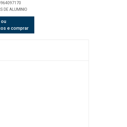
98964097170
S DE ALUMINIO
 ou
ços e comprar