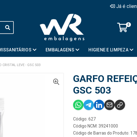
Já é clie
0
MISSANITÁRIOS
EMBALAGENS
HIGIENE E LIMPEZA
 CRISTAL LEVE - GSC 503
GARFO REFEIÇ
GSC 503
Código: 627
Código NCM: 39241000
Código de Barras do Produto: 1