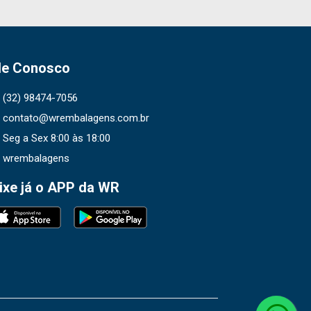
le Conosco
(32) 98474-7056
contato@wrembalagens.com.br
Seg a Sex 8:00 às 18:00
wrembalagens
ixe já o APP da WR