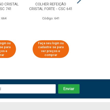
ÃO CRISTAL
COLHER REFEIÇÃO
GARFO REFEIÇÃ
FSC 741
CRISTAL FORTE - CSC 641
FORTE - GS
: 664
Código: 641
Código: 6
login ou
Faça seu login ou
Faça seu log
se para
cadastre-se para
cadastre-se 
ços e
ver preços e
ver preços
rar
comprar
comprar