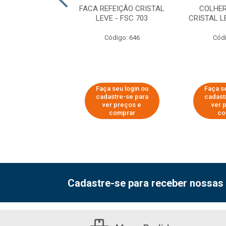
EFEIÇÃO CRISTAL
FACA REFEIÇÃO CRISTAL
COLHER
TE - GSC 540
LEVE - FSC 703
CRISTAL L
ódigo: 630
Código: 646
Códi
 seu login ou
Faça seu login ou
Faça se
astre-se para
cadastre-se para
cadast
er preços e
ver preços e
ver 
comprar
comprar
co
Cadastre-se para receber nossas 