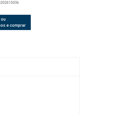
98202615036
 ou
ços e comprar