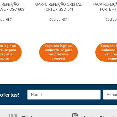
 REFEIÇÃO
GARFO REFEIÇÃO CRISTAL
FACA REFEIÇ
EVE - CSC 603
FORTE - GSC 541
FORTE - 
go: 637
Código: 631
Código
u login ou
Faça seu login ou
Faça seu 
re-se para
cadastre-se para
cadastre-
preços e
ver preços e
ver pre
mprar
comprar
comp
ofertas!