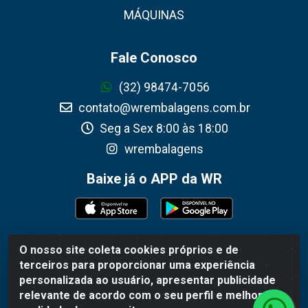
MÁQUINAS
Fale Conosco
(32) 98474-7056
contato@wrembalagens.com.br
Seg a Sex 8:00 às 18:00
wrembalagens
Baixe já o APP da WR
O nosso site coleta cookies próprios e de
WR Embalagens - R. Cel. Teodoro Gomes de Araújo, 1360 -
terceiros para proporcionar uma experiência
Grogotó - Barbacena / MG - CEP 36202-628 - CNPJ
personalizada ao usuário, apresentar publicidade
02.692.206/0001-55
relevante de acordo com o seu perfil e melhorar a