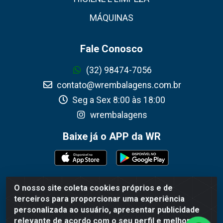
MÁQUINAS
Fale Conosco
(32) 98474-7056
contato@wrembalagens.com.br
Seg a Sex 8:00 às 18:00
wrembalagens
Baixe já o APP da WR
O nosso site coleta cookies próprios e de
WR Embalagens - R. Cel. Teodoro Gomes de Araújo, 1360 -
terceiros para proporcionar uma experiência
Grogotó - Barbacena / MG - CEP 36202-628 - CNPJ
personalizada ao usuário, apresentar publicidade
02.692.206/0001-55
relevante de acordo com o seu perfil e melhorar a