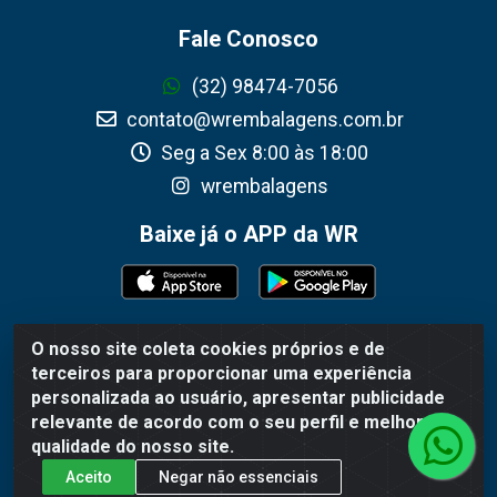
Fale Conosco
(32) 98474-7056
contato@wrembalagens.com.br
Seg a Sex 8:00 às 18:00
wrembalagens
Baixe já o APP da WR
O nosso site coleta cookies próprios e de
WR Embalagens - R. Cel. Teodoro Gomes de Araújo, 1360 -
terceiros para proporcionar uma experiência
Grogotó - Barbacena / MG - CEP 36202-628 - CNPJ
personalizada ao usuário, apresentar publicidade
02.692.206/0001-55
relevante de acordo com o seu perfil e melhorar a
qualidade do nosso site.
Aceito
Negar não essenciais