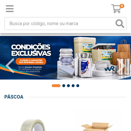
0
PÁSCOA