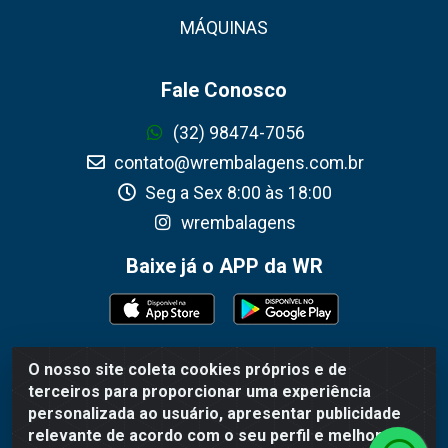
MÁQUINAS
Fale Conosco
(32) 98474-7056
contato@wrembalagens.com.br
Seg a Sex 8:00 às 18:00
wrembalagens
Baixe já o APP da WR
O nosso site coleta cookies próprios e de
WR Embalagens - R. Cel. Teodoro Gomes de Araújo,
terceiros para proporcionar uma experiência
1360 - Grogotó - Barbacena / MG - CEP 36202-628 -
personalizada ao usuário, apresentar publicidade
CNPJ 02.692.206/0001-55
relevante de acordo com o seu perfil e melhorar a