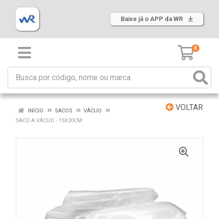
Baixe já o APP da WR
0
VOLTAR
INÍCIO
SACOS
VÁCUO
SACO A VÁCUO - 15X20CM