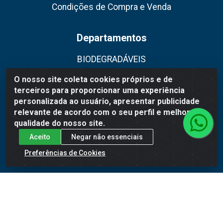
Condições de Compra e Venda
Departamentos
BIODEGRADÁVEIS
DESCARTÁVEIS
O nosso site coleta cookies próprios e de
terceiros para proporcionar uma experiência
EMBALAGENS
personalizada ao usuário, apresentar publicidade
relevante de acordo com o seu perfil e melhorar a
FESTAS E CONFEITARIA
qualidade do nosso site.
HIGIENE E LIMPEZA
Aceito
Negar não essenciais
Preferências de Cookies
MÁQUINAS
Fale Conosco
(32) 98474-7056
contato@wrembalagens.com.br