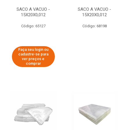
SACO A VACUO -
SACO A VACUO -
15X20X0,012
15X20X0,012
Código: 65127
Código: 68198
Faça seu login ou
cadastre-se para
ver preços e
comprar