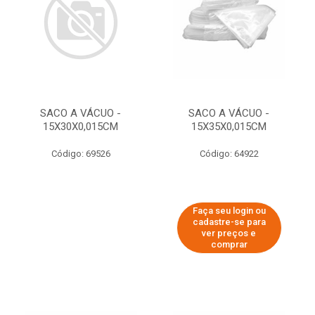
SACO A VÁCUO -
SACO A VÁCUO -
15X30X0,015CM
15X35X0,015CM
Código: 69526
Código: 64922
Faça seu login ou
cadastre-se para
ver preços e
comprar