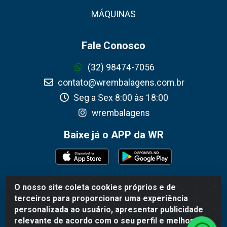
MÁQUINAS
Fale Conosco
(32) 98474-7056
contato@wrembalagens.com.br
Seg a Sex 8:00 às 18:00
wrembalagens
Baixe já o APP da WR
O nosso site coleta cookies próprios e de
WR Embalagens - R. Cel. Teodoro Gomes de Araújo,
terceiros para proporcionar uma experiência
1360 - Grogotó - Barbacena / MG - CEP 36202-628 -
personalizada ao usuário, apresentar publicidade
CNPJ 02.692.206/0001-55
relevante de acordo com o seu perfil e melhorar a