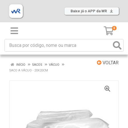
Baixe já o APP da WR
0
VOLTAR
INÍCIO
SACOS
VÁCUO
SACO A VÁCUO - 20X20CM