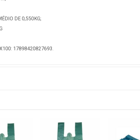
ÉDIO DE 0,550KG;
G
100: 17898420827693.