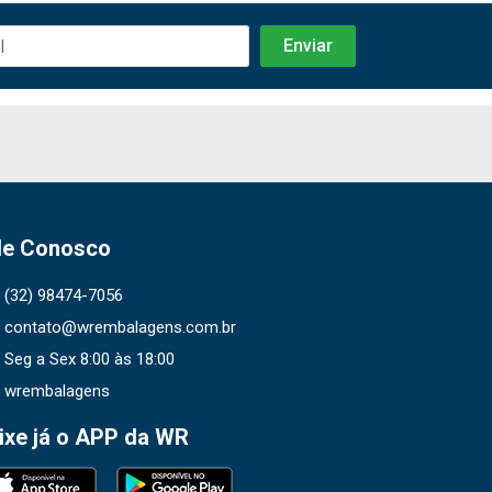
le Conosco
(32) 98474-7056
contato@wrembalagens.com.br
Seg a Sex 8:00 às 18:00
wrembalagens
ixe já o APP da WR