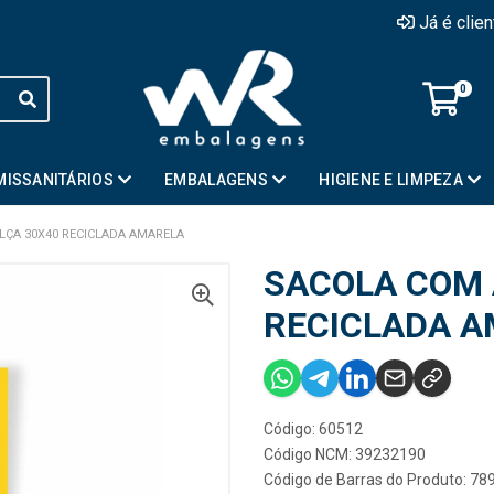
Já é clie
0
MISSANITÁRIOS
EMBALAGENS
HIGIENE E LIMPEZA
LÇA 30X40 RECICLADA AMARELA
SACOLA COM 
RECICLADA 
Código: 60512
Código NCM: 39232190
Código de Barras do Produto: 7