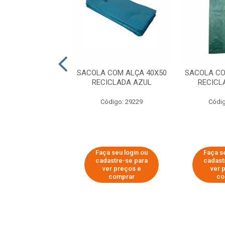
COM ALÇA 40X50
SACOLA COM ALÇA 40X50
SACOLA CO
CLADA BRANCA
RECICLADA AZUL
RECICL
digo: 29234
Código: 29229
Códig
 seu login ou
Faça seu login ou
Faça s
astre-se para
cadastre-se para
cadast
er preços e
ver preços e
ver 
comprar
comprar
co