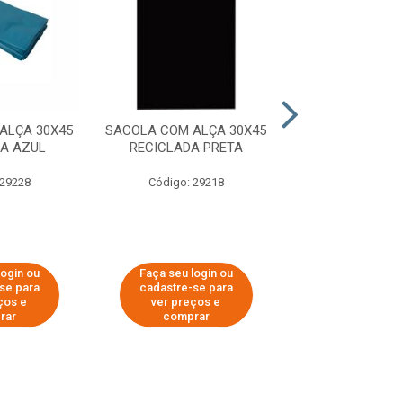
ALÇA 30X45
SACOLA COM ALÇA 30X45
SACOLA COM AL
DA AZUL
RECICLADA PRETA
RECICLADA 
 29228
Código: 29218
Código: 29
login ou
Faça seu login ou
Faça seu log
se para
cadastre-se para
cadastre-se
ços e
ver preços e
ver preços
rar
comprar
compra