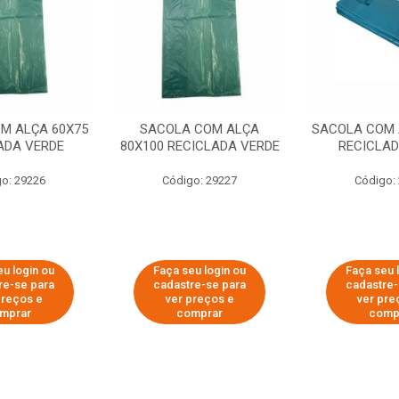
M ALÇA 60X75
SACOLA COM ALÇA
SACOLA COM 
ADA VERDE
80X100 RECICLADA VERDE
RECICLA
o: 29226
Código: 29227
Código:
eu login ou
Faça seu login ou
Faça seu 
re-se para
cadastre-se para
cadastre-
preços e
ver preços e
ver pre
mprar
comprar
comp