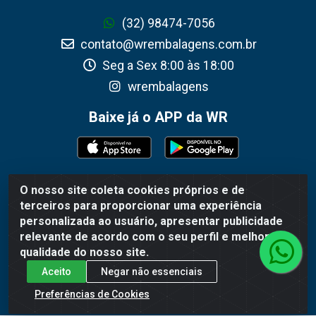
(32) 98474-7056
contato@wrembalagens.com.br
Seg a Sex 8:00 às 18:00
wrembalagens
Baixe já o APP da WR
O nosso site coleta cookies próprios e de
WR Embalagens - R. Cel. Teodoro Gomes de Araújo,
terceiros para proporcionar uma experiência
1360 - Grogotó - Barbacena / MG - CEP 36202-628 -
personalizada ao usuário, apresentar publicidade
CNPJ 02.692.206/0001-55
relevante de acordo com o seu perfil e melhorar a
qualidade do nosso site.
Aceito
Negar não essenciais
Preferências de Cookies