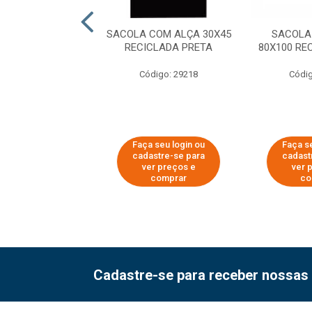
COM ALÇA 30X45
SACOLA COM ALÇA 30X45
SACOLA
CLADA BRANCA
RECICLADA PRETA
80X100 RE
digo: 29233
Código: 29218
Códig
 seu login ou
Faça seu login ou
Faça s
astre-se para
cadastre-se para
cadast
er preços e
ver preços e
ver 
comprar
comprar
co
Cadastre-se para receber nossas 