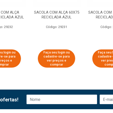
 COM ALÇA
SACOLA COM ALÇA 60X75
SACOLA COM 
CICLADA AZUL
RECICLADA AZUL
RECICLA
o: 29232
Código: 29231
Código:
eu login ou
Faça seu login ou
Faça seu 
re-se para
cadastre-se para
cadastre-
preços e
ver preços e
ver pre
mprar
comprar
comp
ofertas!