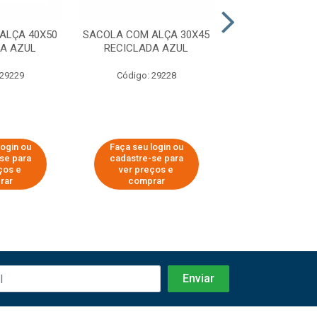
ALÇA 40X50
SACOLA COM ALÇA 30X45
SACOLA COM
DA AZUL
RECICLADA AZUL
80X100 RECICLA
 29229
Código: 29228
Código: 29
login ou
Faça seu login ou
Faça seu log
se para
cadastre-se para
cadastre-se
ços e
ver preços e
ver preços
rar
comprar
compra