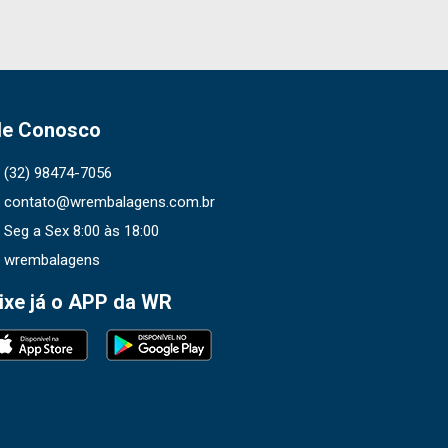
le Conosco
(32) 98474-7056
contato@wrembalagens.com.br
Seg a Sex 8:00 às 18:00
wrembalagens
ixe já o APP da WR