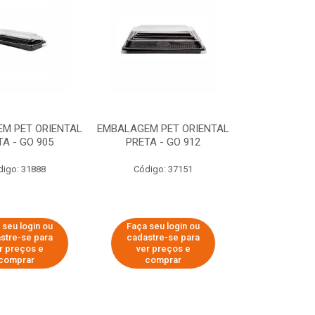
M PET ORIENTAL
EMBALAGEM PET ORIENTAL
TA - GO 905
PRETA - GO 912
digo: 31888
Código: 37151
 seu login ou
Faça seu login ou
stre-se para
cadastre-se para
r preços e
ver preços e
comprar
comprar