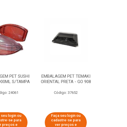
GEM PET SUSHI
EMBALAGEM PET TEMAKI
900ML S/TAMPA
ORIENTAL PRETA - GO 908
digo: 24061
Código: 37652
 seu login ou
Faça seu login ou
stre-se para
cadastre-se para
r preços e
ver preços e