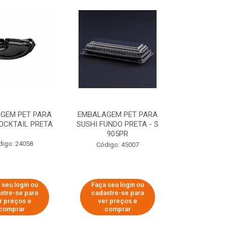
GEM PET PARA
EMBALAGEM PET PARA
OCKTAIL PRETA
SUSHI FUNDO PRETA - S
905PR
digo: 24058
Código: 45007
 seu login ou
Faça seu login ou
stre-se para
cadastre-se para
r preços e
ver preços e
comprar
comprar