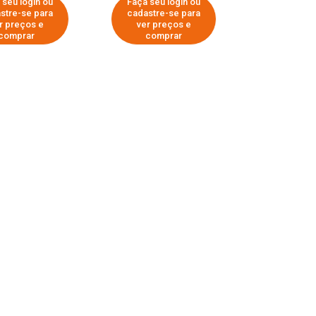
 seu login ou
Faça seu login ou
stre-se para
cadastre-se para
r preços e
ver preços e
comprar
comprar