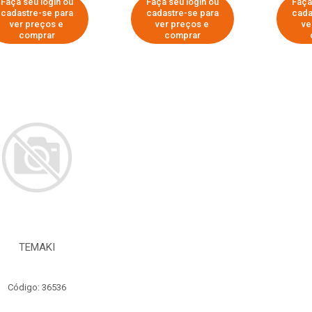
Faça seu login ou
Faça seu login ou
Faça
cadastre-se para
cadastre-se para
cada
ver preços e
ver preços e
ve
comprar
comprar
TEMAKI
Código: 36536