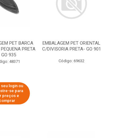
GEM PET BARCA
EMBALAGEM PET ORIENTAL
 PEQUENA PRETA
C/DIVISORIA PRETA- GO 901
- GO 935
Código: 69632
digo: 48371
 seu login ou
stre-se para
r preços e
comprar