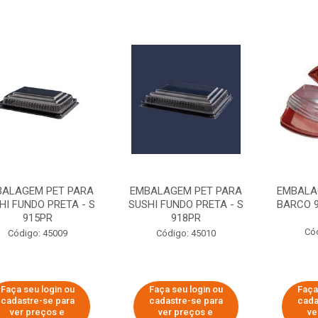
ALAGEM PET PARA
EMBALAGEM PET PARA
EMBALA
HI FUNDO PRETA - S
SUSHI FUNDO PRETA - S
BARCO 
915PR
918PR
Có
Código: 45009
Código: 45010
Faça seu login ou
Faça seu login ou
Faça
cadastre-se para
cadastre-se para
cada
ver preços e
ver preços e
ve