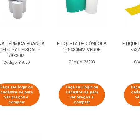
NA TÉRMICA BRANCA
ETIQUETA DE GÔNDOLA
ETIQUE
DELO SAT FISCAL -
105X30MM VERDE
75X
79X30M
Código: 33203
Có
Código: 35999
Faça seu login ou
Faça seu login ou
Faça
cadastre-se para
cadastre-se para
cada
ver preços e
ver preços e
ve
comprar
comprar