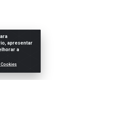
para
io, apresentar
elhorar a
 Cookies