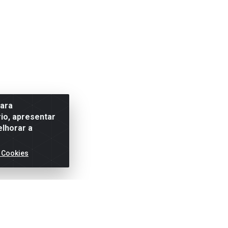
para
io, apresentar
elhorar a
 Cookies