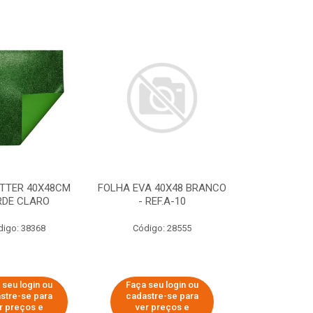
ITTER 40X48CM
FOLHA EVA 40X48 BRANCO
RDE CLARO
- REF.A-10
digo: 38368
Código: 28555
 seu login ou
Faça seu login ou
stre-se para
cadastre-se para
r preços e
ver preços e