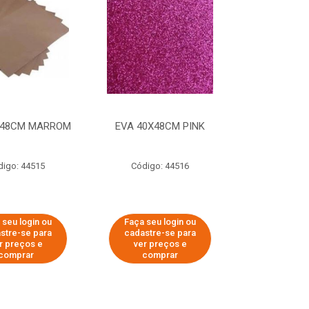
X48CM MARROM
EVA 40X48CM PINK
digo: 44515
Código: 44516
 seu login ou
Faça seu login ou
stre-se para
cadastre-se para
r preços e
ver preços e
comprar
comprar