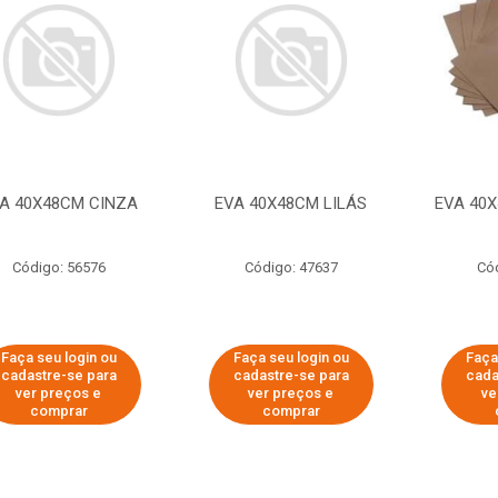
A 40X48CM CINZA
EVA 40X48CM LILÁS
EVA 40
Código: 56576
Código: 47637
Có
Faça seu login ou
Faça seu login ou
Faça
cadastre-se para
cadastre-se para
cada
ver preços e
ver preços e
ve
comprar
comprar