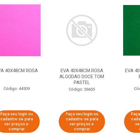
VA 40X48CM ROSA
EVA 40X48CM ROSA
EVA 4
ALGODAO DOCE TOM
PASTEL
Código: 44509
Có
Código: 56605
Faça seu login ou
Faça seu login ou
Faça
cadastre-se para
cadastre-se para
cada
ver preços e
ver preços e
ve
comprar
comprar