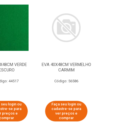
0X48CM VERDE
EVA 40X48CM VERMELHO
ESCURO
CARMIM
digo: 44517
Código: 56586
 seu login ou
Faça seu login ou
stre-se para
cadastre-se para
r preços e
ver preços e
comprar
comprar