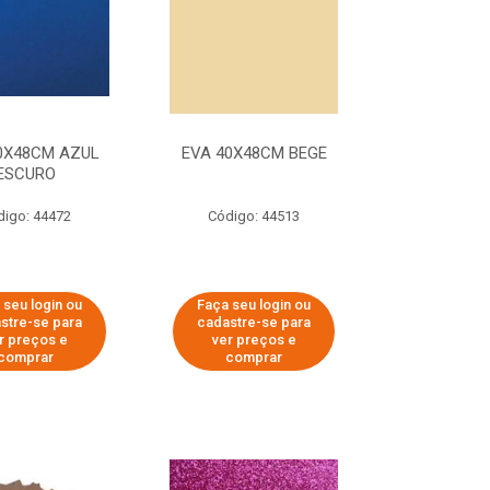
0X48CM AZUL
EVA 40X48CM BEGE
ESCURO
digo: 44472
Código: 44513
 seu login ou
Faça seu login ou
stre-se para
cadastre-se para
r preços e
ver preços e
comprar
comprar