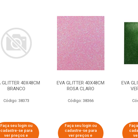
 GLITTER 40X48CM
EVA GLITTER 40X48CM
EVA GL
BRANCO
ROSA CLARO
VE
Código: 38373
Código: 38366
Có
Faça seu login ou
Faça seu login ou
Faça
cadastre-se para
cadastre-se para
cada
ver preços e
ver preços e
ve