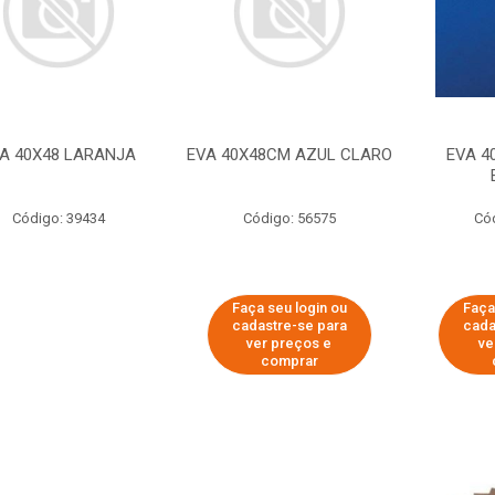
A 40X48 LARANJA
EVA 40X48CM AZUL CLARO
EVA 4
Código: 39434
Código: 56575
Có
Faça seu login ou
Faça
cadastre-se para
cada
ver preços e
ve
comprar