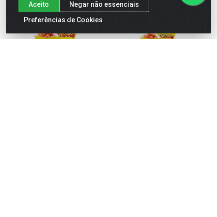
Aceito
Negar não essenciais
Preferências de Cookies
EMBALAGEM PARA PETISCO
EMBALAGEM PARA PETISCO
MÉDIO
PEQUENO
Código: 46691
Código: 46690
Faça seu login ou
Faça seu login ou
cadastre-se para
cadastre-se para
ver preços e
ver preços e
comprar
comprar