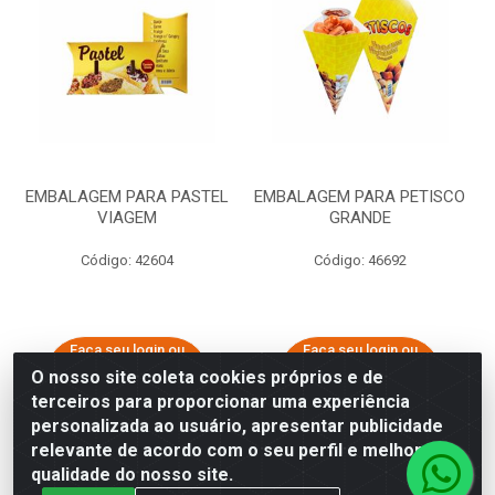
EMBALAGEM PARA PASTEL
EMBALAGEM PARA PETISCO
VIAGEM
GRANDE
Código: 42604
Código: 46692
Faça seu login ou
Faça seu login ou
cadastre-se para
cadastre-se para
O nosso site coleta cookies próprios e de
ver preços e
ver preços e
terceiros para proporcionar uma experiência
comprar
comprar
personalizada ao usuário, apresentar publicidade
relevante de acordo com o seu perfil e melhorar a
qualidade do nosso site.